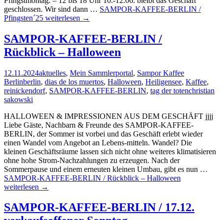
Pfingstmontag. – 12 bis 18 Uhr 10.-12.06. bleibt das Geschäft
geschlossen. Wir sind dann …
SAMPOR-KAFFEE-BERLIN /
Pfingsten´25
weiterlesen
→
SAMPOR-KAFFEE-BERLIN /
Rückblick – Halloween
12.11.2024
aktuelles
,
Mein Sammlerportal
,
Sampor Kaffee
Berlin
berlin
,
dias de los muertos
,
Halloween
,
Heiligensee
,
Kaffee
,
reinickendorf
,
SAMPOR-KAFFEE-BERLIN
,
tag der toten
christian
sakowski
HALLOWEEN & IMPRESSIONEN AUS DEM GESCHÄFT jjjj
Liebe Gäste, Nachbarn & Freunde des SAMPOR-KAFFEE-
BERLIN, der Sommer ist vorbei und das Geschäft erlebt wieder
einen Wandel vom Angebot an Lebens-mitteln. Wandel? Die
kleinen Geschäftsräume lassen sich nicht ohne weiteres klimatisieren
ohne hohe Strom-Nachzahlungen zu erzeugen. Nach der
Sommerpause und einem erneuten kleinen Umbau, gibt es nun …
SAMPOR-KAFFEE-BERLIN / Rückblick – Halloween
weiterlesen
→
SAMPOR-KAFFEE-BERLIN / 17.12.