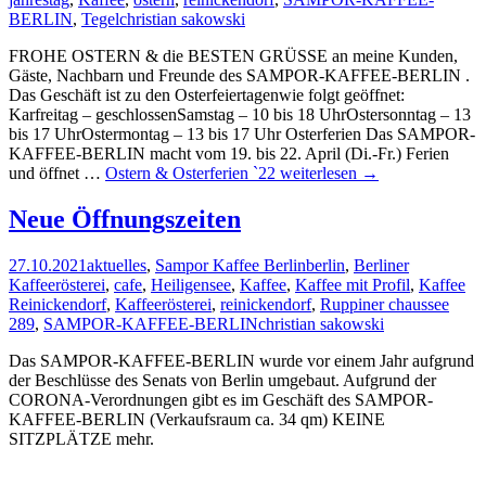
BERLIN
,
Tegel
christian sakowski
FROHE OSTERN & die BESTEN GRÜSSE an meine Kunden,
Gäste, Nachbarn und Freunde des SAMPOR-KAFFEE-BERLIN .
Das Geschäft ist zu den Osterfeiertagenwie folgt geöffnet:
Karfreitag – geschlossenSamstag – 10 bis 18 UhrOstersonntag – 13
bis 17 UhrOstermontag – 13 bis 17 Uhr Osterferien Das SAMPOR-
KAFFEE-BERLIN macht vom 19. bis 22. April (Di.-Fr.) Ferien
und öffnet …
Ostern & Osterferien `22
weiterlesen
→
Neue Öffnungszeiten
27.10.2021
aktuelles
,
Sampor Kaffee Berlin
berlin
,
Berliner
Kaffeerösterei
,
cafe
,
Heiligensee
,
Kaffee
,
Kaffee mit Profil
,
Kaffee
Reinickendorf
,
Kaffeerösterei
,
reinickendorf
,
Ruppiner chaussee
289
,
SAMPOR-KAFFEE-BERLIN
christian sakowski
Das SAMPOR-KAFFEE-BERLIN wurde vor einem Jahr aufgrund
der Beschlüsse des Senats von Berlin umgebaut. Aufgrund der
CORONA-Verordnungen gibt es im Geschäft des SAMPOR-
KAFFEE-BERLIN (Verkaufsraum ca. 34 qm) KEINE
SITZPLÄTZE mehr.