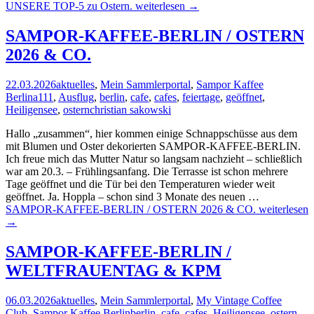
UNSERE TOP-5 zu Ostern.
weiterlesen
→
SAMPOR-KAFFEE-BERLIN / OSTERN
2026 & CO.
22.03.2026
aktuelles
,
Mein Sammlerportal
,
Sampor Kaffee
Berlin
a111
,
Ausflug
,
berlin
,
cafe
,
cafes
,
feiertage
,
geöffnet
,
Heiligensee
,
ostern
christian sakowski
Hallo „zusammen“, hier kommen einige Schnappschüsse aus dem
mit Blumen und Oster dekorierten SAMPOR-KAFFEE-BERLIN.
Ich freue mich das Mutter Natur so langsam nachzieht – schließlich
war am 20.3. – Frühlingsanfang. Die Terrasse ist schon mehrere
Tage geöffnet und die Tür bei den Temperaturen wieder weit
geöffnet. Ja. Hoppla – schon sind 3 Monate des neuen …
SAMPOR-KAFFEE-BERLIN / OSTERN 2026 & CO.
weiterlesen
→
SAMPOR-KAFFEE-BERLIN /
WELTFRAUENTAG & KPM
06.03.2026
aktuelles
,
Mein Sammlerportal
,
My Vintage Coffee
Club
,
Sampor Kaffee Berlin
berlin
,
cafe
,
cafes
,
Heiligensee
,
ostern
,