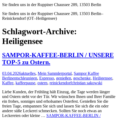
Sie finden uns in der Ruppiner Chaussee 289, 13503 Berlin
Sie finden uns in der Ruppiner Chaussee 289, 13503 Berlin–
Reinickendorf (OT–Heiligensee)
Schlagwort-Archive:
Heiligensee
SAMPOR-KAFFEE-BERLIN / UNSERE
TOP-5 zu Ostern.
03.04.2026
aktuelles
,
Mein Sammlerportal
,
Sampor Kaffee
Berlin
entschleunigen
,
Espresso
,
genießen
,
geschenke
,
Heiligensee
,
Kaffee
,
kaffeepause
,
ostern
,
reinickendorf
christian sakowski
Liebe Kunden, der Frühling hält Einzug, die Tage werden länger
und Ostern steht vor der Tür. Wir wünschen Ihnen und Ihrer Familie
ein frohes, sonniges und erholsames Osterfest. Genießen Sie die
freien Tage, entspannen Sie sich und lassen Sie sich die ein oder
andere süße Leckerei schmecken. Sollten Sie noch etwas an
Leckereien oder kleine …
SAMPOR-KAFFEE-BERLIN /