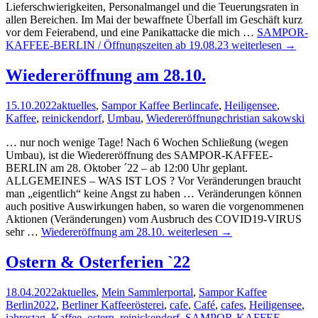
Lieferschwierigkeiten, Personalmangel und die Teuerungsraten in
allen Bereichen. Im Mai der bewaffnete Überfall im Geschäft kurz
vor dem Feierabend, und eine Panikattacke die mich …
SAMPOR-
KAFFEE-BERLIN / Öffnungszeiten ab 19.08.23
weiterlesen
→
Wiedereröffnung am 28.10.
15.10.2022
aktuelles
,
Sampor Kaffee Berlin
cafe
,
Heiligensee
,
Kaffee
,
reinickendorf
,
Umbau
,
Wiedereröffnung
christian sakowski
… nur noch wenige Tage! Nach 6 Wochen Schließung (wegen
Umbau), ist die Wiedereröffnung des SAMPOR-KAFFEE-
BERLIN am 28. Oktober ´22 – ab 12:00 Uhr geplant.
ALLGEMEINES – WAS IST LOS ? Vor Veränderungen braucht
man „eigentlich“ keine Angst zu haben … Veränderungen können
auch positive Auswirkungen haben, so waren die vorgenommenen
Aktionen (Veränderungen) vom Ausbruch des COVID19-VIRUS
sehr …
Wiedereröffnung am 28.10.
weiterlesen
→
Ostern & Osterferien `22
18.04.2022
aktuelles
,
Mein Sammlerportal
,
Sampor Kaffee
Berlin
2022
,
Berliner Kaffeerösterei
,
cafe
,
Café
,
cafes
,
Heiligensee
,
jahrestag
,
Kaffee
,
ostern
,
reinickendorf
,
SAMPOR-KAFFEE-