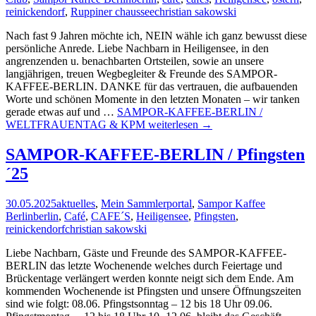
reinickendorf
,
Ruppiner chaussee
christian sakowski
Nach fast 9 Jahren möchte ich, NEIN wähle ich ganz bewusst diese
persönliche Anrede. Liebe Nachbarn in Heiligensee, in den
angrenzenden u. benachbarten Ortsteilen, sowie an unsere
langjährigen, treuen Wegbegleiter & Freunde des SAMPOR-
KAFFEE-BERLIN. DANKE für das vertrauen, die aufbauenden
Worte und schönen Momente in den letzten Monaten – wir tanken
gerade etwas auf und …
SAMPOR-KAFFEE-BERLIN /
WELTFRAUENTAG & KPM
weiterlesen
→
SAMPOR-KAFFEE-BERLIN / Pfingsten
´25
30.05.2025
aktuelles
,
Mein Sammlerportal
,
Sampor Kaffee
Berlin
berlin
,
Café
,
CAFE´S
,
Heiligensee
,
Pfingsten
,
reinickendorf
christian sakowski
Liebe Nachbarn, Gäste und Freunde des SAMPOR-KAFFEE-
BERLIN das letzte Wochenende welches durch Feiertage und
Brückentage verlängert werden konnte neigt sich dem Ende. Am
kommenden Wochenende ist Pfingsten und unsere Öffnungszeiten
sind wie folgt: 08.06. Pfingstsonntag – 12 bis 18 Uhr 09.06.