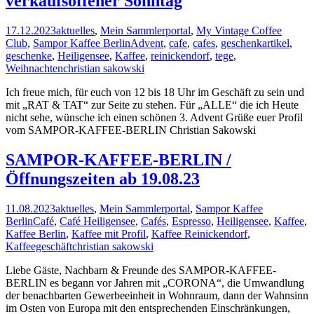
verkaufsoffener Sonntag
17.12.2023
aktuelles
,
Mein Sammlerportal
,
My Vintage Coffee
Club
,
Sampor Kaffee Berlin
Advent
,
cafe
,
cafes
,
geschenkartikel
,
geschenke
,
Heiligensee
,
Kaffee
,
reinickendorf
,
tege
,
Weihnachten
christian sakowski
Ich freue mich, für euch von 12 bis 18 Uhr im Geschäft zu sein und
mit „RAT & TAT“ zur Seite zu stehen. Für „ALLE“ die ich Heute
nicht sehe, wünsche ich einen schönen 3. Advent Grüße euer Profil
vom SAMPOR-KAFFEE-BERLIN Christian Sakowski
SAMPOR-KAFFEE-BERLIN /
Öffnungszeiten ab 19.08.23
11.08.2023
aktuelles
,
Mein Sammlerportal
,
Sampor Kaffee
Berlin
Café
,
Café Heiligensee
,
Cafés
,
Espresso
,
Heiligensee
,
Kaffee
,
Kaffee Berlin
,
Kaffee mit Profil
,
Kaffee Reinickendorf
,
Kaffeegeschäft
christian sakowski
Liebe Gäste, Nachbarn & Freunde des SAMPOR-KAFFEE-
BERLIN es begann vor Jahren mit „CORONA“, die Umwandlung
der benachbarten Gewerbeeinheit in Wohnraum, dann der Wahnsinn
im Osten von Europa mit den entsprechenden Einschränkungen,