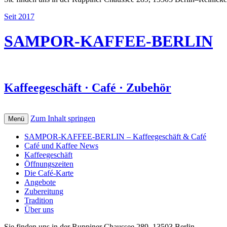
Seit 2017
SAMPOR-KAFFEE-BERLIN
Kaffeegeschäft · Café · Zubehör
Zum Inhalt springen
Menü
SAMPOR-KAFFEE-BERLIN – Kaffeegeschäft & Café
Café und Kaffee News
Kaffeegeschäft
Öffnungszeiten
Die Café-Karte
Angebote
Zubereitung
Tradition
Über uns
Sie finden uns in der Ruppiner Chaussee 289, 13503 Berlin