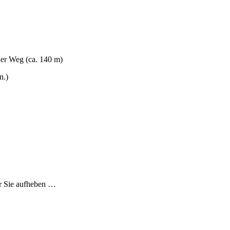
er Weg (ca. 140 m)
n.)
ür Sie aufheben …