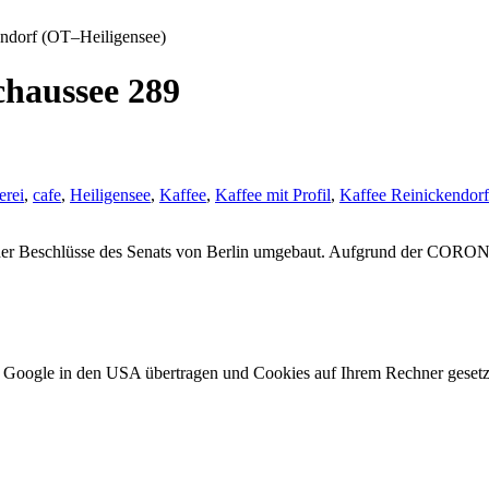
endorf (OT–Heiligensee)
chaussee 289
erei
,
cafe
,
Heiligensee
,
Kaffee
,
Kaffee mit Profil
,
Kaffee Reinickendorf
Beschlüsse des Senats von Berlin umgebaut. Aufgrund der CORO
 Google in den USA übertragen und Cookies auf Ihrem Rechner gesetzt