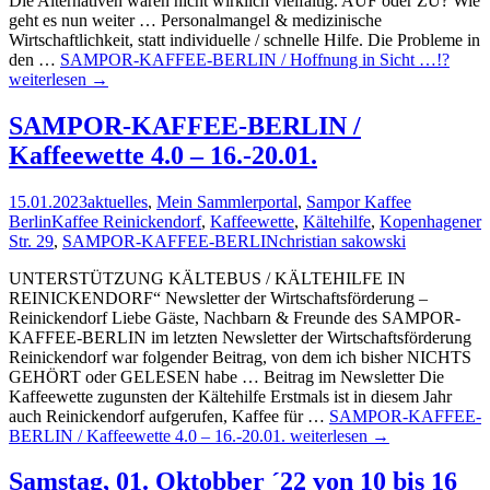
Die Alternativen waren nicht wirklich vielfältig. AUF oder ZU? Wie
geht es nun weiter … Personalmangel & medizinische
Wirtschaftlichkeit, statt individuelle / schnelle Hilfe. Die Probleme in
den …
SAMPOR-KAFFEE-BERLIN / Hoffnung in Sicht …!?
weiterlesen
→
SAMPOR-KAFFEE-BERLIN /
Kaffeewette 4.0 – 16.-20.01.
15.01.2023
aktuelles
,
Mein Sammlerportal
,
Sampor Kaffee
Berlin
Kaffee Reinickendorf
,
Kaffeewette
,
Kältehilfe
,
Kopenhagener
Str. 29
,
SAMPOR-KAFFEE-BERLIN
christian sakowski
UNTERSTÜTZUNG KÄLTEBUS / KÄLTEHILFE IN
REINICKENDORF“ Newsletter der Wirtschaftsförderung –
Reinickendorf Liebe Gäste, Nachbarn & Freunde des SAMPOR-
KAFFEE-BERLIN im letzten Newsletter der Wirtschaftsförderung
Reinickendorf war folgender Beitrag, von dem ich bisher NICHTS
GEHÖRT oder GELESEN habe … Beitrag im Newsletter Die
Kaffeewette zugunsten der Kältehilfe Erstmals ist in diesem Jahr
auch Reinickendorf aufgerufen, Kaffee für …
SAMPOR-KAFFEE-
BERLIN / Kaffeewette 4.0 – 16.-20.01.
weiterlesen
→
Samstag, 01. Oktobber ´22 von 10 bis 16