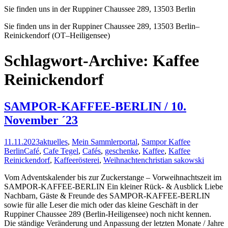
Sie finden uns in der Ruppiner Chaussee 289, 13503 Berlin
Sie finden uns in der Ruppiner Chaussee 289, 13503 Berlin–
Reinickendorf (OT–Heiligensee)
Schlagwort-Archive: Kaffee
Reinickendorf
SAMPOR-KAFFEE-BERLIN / 10.
November ´23
11.11.2023
aktuelles
,
Mein Sammlerportal
,
Sampor Kaffee
Berlin
Café
,
Cafe Tegel
,
Cafés
,
geschenke
,
Kaffee
,
Kaffee
Reinickendorf
,
Kaffeerösterei
,
Weihnachten
christian sakowski
Vom Adventskalender bis zur Zuckerstange – Vorweihnachtszeit im
SAMPOR-KAFFEE-BERLIN Ein kleiner Rück- & Ausblick Liebe
Nachbarn, Gäste & Freunde des SAMPOR-KAFFEE-BERLIN
sowie für alle Leser die mich oder das kleine Geschäft in der
Ruppiner Chaussee 289 (Berlin-Heiligensee) noch nicht kennen.
Die ständige Veränderung und Anpassung der letzten Monate / Jahre