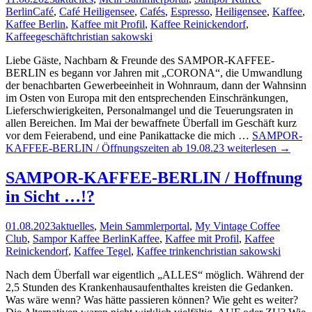
Berlin
Café
,
Café Heiligensee
,
Cafés
,
Espresso
,
Heiligensee
,
Kaffee
,
Kaffee Berlin
,
Kaffee mit Profil
,
Kaffee Reinickendorf
,
Kaffeegeschäft
christian sakowski
Liebe Gäste, Nachbarn & Freunde des SAMPOR-KAFFEE-
BERLIN es begann vor Jahren mit „CORONA“, die Umwandlung
der benachbarten Gewerbeeinheit in Wohnraum, dann der Wahnsinn
im Osten von Europa mit den entsprechenden Einschränkungen,
Lieferschwierigkeiten, Personalmangel und die Teuerungsraten in
allen Bereichen. Im Mai der bewaffnete Überfall im Geschäft kurz
vor dem Feierabend, und eine Panikattacke die mich …
SAMPOR-
KAFFEE-BERLIN / Öffnungszeiten ab 19.08.23
weiterlesen
→
SAMPOR-KAFFEE-BERLIN / Hoffnung
in Sicht …!?
01.08.2023
aktuelles
,
Mein Sammlerportal
,
My Vintage Coffee
Club
,
Sampor Kaffee Berlin
Kaffee
,
Kaffee mit Profil
,
Kaffee
Reinickendorf
,
Kaffee Tegel
,
Kaffee trinken
christian sakowski
Nach dem Überfall war eigentlich „ALLES“ möglich. Während der
2,5 Stunden des Krankenhausaufenthaltes kreisten die Gedanken.
Was wäre wenn? Was hätte passieren können? Wie geht es weiter?