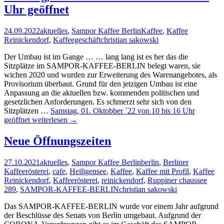
Uhr geöffnet
24.09.2022
aktuelles
,
Sampor Kaffee Berlin
Kaffee
,
Kaffee
Reinickendorf
,
Kaffeegeschäft
christian sakowski
Der Umbau ist im Gange … … lang lang ist es her das die
Sitzplätze im SAMPOR-KAFFEE-BERLIN belegt waren, sie
wichen 2020 und wurden zur Erweiterung des Warenangebotes, als
Provisorium überbaut. Grund für den jetzigen Umbau ist eine
Anpassung an die aktuellen bzw. kommenden politischen und
gesetzlichen Anforderungen. Es schmerzt sehr sich von den
Sitzplätzen …
Samstag, 01. Oktobber ´22 von 10 bis 16 Uhr
geöffnet
weiterlesen
→
Neue Öffnungszeiten
27.10.2021
aktuelles
,
Sampor Kaffee Berlin
berlin
,
Berliner
Kaffeerösterei
,
cafe
,
Heiligensee
,
Kaffee
,
Kaffee mit Profil
,
Kaffee
Reinickendorf
,
Kaffeerösterei
,
reinickendorf
,
Ruppiner chaussee
289
,
SAMPOR-KAFFEE-BERLIN
christian sakowski
Das SAMPOR-KAFFEE-BERLIN wurde vor einem Jahr aufgrund
der Beschlüsse des Senats von Berlin umgebaut. Aufgrund der