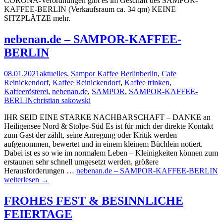
CORONA-Verordnungen gibt es im Geschäft des SAMPOR-
KAFFEE-BERLIN (Verkaufsraum ca. 34 qm) KEINE
SITZPLÄTZE mehr.
nebenan.de – SAMPOR-KAFFEE-
BERLIN
08.01.2021
aktuelles
,
Sampor Kaffee Berlin
berlin
,
Cafe
Reinickendorf
,
Kaffee Reinickendorf
,
Kaffee trinken
,
Kaffeerösterei
,
nebenan.de
,
SAMPOR
,
SAMPOR-KAFFEE-
BERLIN
christian sakowski
IHR SEID EINE STARKE NACHBARSCHAFT – DANKE an
Heiligensee Nord & Stolpe-Süd Es ist für mich der direkte Kontakt
zum Gast der zählt, seine Anregung oder Kritik werden
aufgenommen, bewertet und in einem kleinem Büchlein notiert.
Dabei ist es so wie im normalem Leben – Kleinigkeiten können zum
erstaunen sehr schnell umgesetzt werden, größere
Herausforderungen …
nebenan.de – SAMPOR-KAFFEE-BERLIN
weiterlesen
→
FROHES FEST & BESINNLICHE
FEIERTAGE