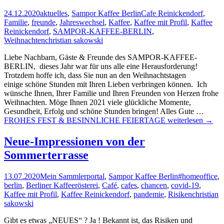
24.12.2020
aktuelles
,
Sampor Kaffee Berlin
Cafe Reinickendorf
,
Familie
,
freunde
,
Jahreswechsel
,
Kaffee
,
Kaffee mit Profil
,
Kaffee
Reinickendorf
,
SAMPOR-KAFFEE-BERLIN
,
Weihnachten
christian sakowski
Liebe Nachbarn, Gäste & Freunde des SAMPOR-KAFFEE-
BERLIN, dieses Jahr war für uns alle eine Herausforderung!
Trotzdem hoffe ich, dass Sie nun an den Weihnachtstagen
einige schöne Stunden mit Ihren Lieben verbringen können. Ich
wünsche Ihnen, Ihrer Familie und Ihren Freunden von Herzen frohe
Weihnachten. Möge Ihnen 2021 viele glückliche Momente,
Gesundheit, Erfolg und schöne Stunden bringen! Alles Gute …
FROHES FEST & BESINNLICHE FEIERTAGE
weiterlesen
→
Neue-Impressionen von der
Sommerterrasse
13.07.2020
Mein Sammlerportal
,
Sampor Kaffee Berlin
#homeoffice
,
berlin
,
Berliner Kaffeerösterei
,
Café
,
cafes
,
chancen
,
covid-19
,
Kaffee mit Profil
,
Kaffee Reinickendorf
,
pandemie
,
Risiken
christian
sakowski
Gibt es etwas „NEUES“ ? Ja ! Bekannt ist, das Risiken und