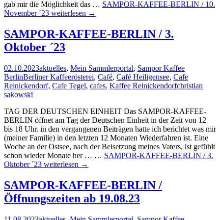
gab mir die Möglichkeit das …
SAMPOR-KAFFEE-BERLIN / 10.
November ´23
weiterlesen
→
SAMPOR-KAFFEE-BERLIN / 3.
Oktober ´23
02.10.2023
aktuelles
,
Mein Sammlerportal
,
Sampor Kaffee
Berlin
Berliner Kaffeerösterei
,
Café
,
Café Heiligensee
,
Cafe
Reinickendorf
,
Cafe Tegel
,
cafes
,
Kaffee Reinickendorf
christian
sakowski
TAG DER DEUTSCHEN EINHEIT Das SAMPOR-KAFFEE-
BERLIN öffnet am Tag der Deutschen Einheit in der Zeit von 12
bis 18 Uhr. in den vergangenen Beiträgen hatte ich berichtet was mir
(meiner Familie) in den letzten 12 Monaten Wiederfahren ist. Eine
Woche an der Ostsee, nach der Beisetzung meines Vaters, ist gefühlt
schon wieder Monate her … …
SAMPOR-KAFFEE-BERLIN / 3.
Oktober ´23
weiterlesen
→
SAMPOR-KAFFEE-BERLIN /
Öffnungszeiten ab 19.08.23
11.08.2023
aktuelles
,
Mein Sammlerportal
,
Sampor Kaffee