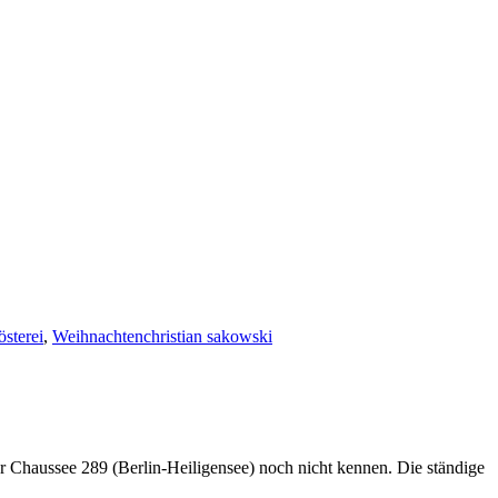
österei
,
Weihnachten
christian sakowski
haussee 289 (Berlin-Heiligensee) noch nicht kennen. Die ständige