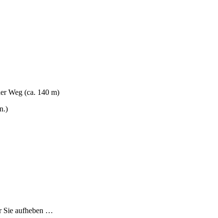
er Weg (ca. 140 m)
n.)
ür Sie aufheben …