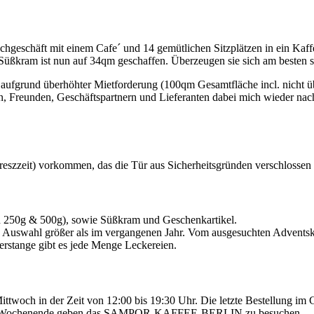
geschäft mit einem Cafe´ und 14 gemütlichen Sitzplätzen in ein Kaffe
Süßkram ist nun auf 34qm geschaffen. Überzeugen sie sich am besten 
ufgrund überhöhter Mietforderung (100qm Gesamtfläche incl. nicht übe
en, Freunden, Geschäftspartnern und Lieferanten dabei mich wieder n
reszzeit) vorkommen, das die Tür aus Sicherheitsgründen verschlossen
en 250g & 500g), sowie Süßkram und Geschenkartikel.
e Auswahl größer als im vergangenen Jahr. Vom ausgesuchten Adventska
erstange gibt es jede Menge Leckereien.
Mittwoch in der Zeit von 12:00 bis 19:30 Uhr. Die letzte Bestellung 
t zum Wochenende geben das SAMPOR-KAFFEE-BERLIN zu besuchen.