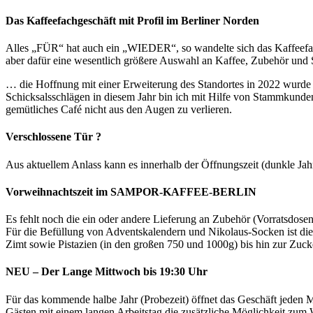
Das Kaffeefachgeschäft mit Profil im Berliner Norden
Alles „FÜR“ hat auch ein „WIEDER“, so wandelte sich das Kaffeefach
aber dafür eine wesentlich größere Auswahl an Kaffee, Zubehör und 
… die Hoffnung mit einer Erweiterung des Standortes in 2022 wurde a
Schicksalsschlägen in diesem Jahr bin ich mit Hilfe von Stammkund
gemütliches Café nicht aus den Augen zu verlieren.
Verschlossene Tür ?
Aus aktuellem Anlass kann es innerhalb der Öffnungszeit (dunkle Jah
Vorweihnachtszeit im SAMPOR-KAFFEE-BERLIN
Es fehlt noch die ein oder andere Lieferung an Zubehör (Vorratsdos
Für die Befüllung von Adventskalendern und Nikolaus-Socken ist di
Zimt sowie Pistazien (in den großen 750 und 1000g) bis hin zur Zuck
NEU – Der Lange Mittwoch bis 19:30 Uhr
Für das kommende halbe Jahr (Probezeit) öffnet das Geschäft jeden 
Gästen mit einem langen Arbeitstag die zusätzliche Möglichkei