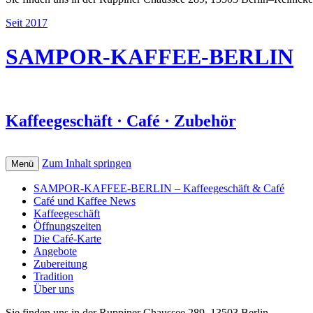
Seit 2017
SAMPOR-KAFFEE-BERLIN
Kaffeegeschäft · Café · Zubehör
Zum Inhalt springen
Menü
SAMPOR-KAFFEE-BERLIN – Kaffeegeschäft & Café
Café und Kaffee News
Kaffeegeschäft
Öffnungszeiten
Die Café-Karte
Angebote
Zubereitung
Tradition
Über uns
Sie finden uns in der Ruppiner Chaussee 289, 13503 Berlin