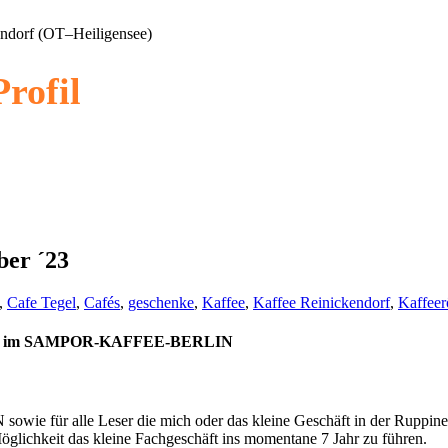
endorf (OT–Heiligensee)
rofil
er ´23
,
Cafe Tegel
,
Cafés
,
geschenke
,
Kaffee
,
Kaffee Reinickendorf
,
Kaffeer
tszeit im SAMPOR-KAFFEE-BERLIN
ür alle Leser die mich oder das kleine Geschäft in der Ruppiner C
öglichkeit das kleine Fachgeschäft ins momentane 7 Jahr zu führen.