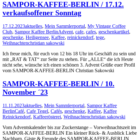
SAMPOR-KAFFEE-BERLIN / 17.12.
verkaufsoffener Sonntag
17.12.2023
aktuelles
,
Mein Sammlerportal
,
My Vintage Coffee
Club
,
Sampor Kaffee Berlin
Advent
,
cafe
,
cafes
,
geschenkartikel
,
geschenke
,
Heiligensee
,
Kaffee
,
reinickendorf
,
tege
,
Weihnachten
christian sakowski
Ich freue mich, für euch von 12 bis 18 Uhr im Geschäft zu sein und
mit „RAT & TAT“ zur Seite zu stehen. Für „ALLE“ die ich Heute
nicht sehe, wünsche ich einen schönen 3. Advent Grüße euer Profil
vom SAMPOR-KAFFEE-BERLIN Christian Sakowski
SAMPOR-KAFFEE-BERLIN / 10.
November ´23
11.11.2023
aktuelles
,
Mein Sammlerportal
,
Sampor Kaffee
Berlin
Café
,
Cafe Tegel
,
Cafés
,
geschenke
,
Kaffee
,
Kaffee
Reinickendorf
,
Kaffeerösterei
,
Weihnachten
christian sakowski
Vom Adventskalender bis zur Zuckerstange – Vorweihnachtszeit im
SAMPOR-KAFFEE-BERLIN Ein kleiner Rück- & Ausblick Liebe
Nachbarn, Gäste & Freunde des SAMPOR-KAFFEE-BERLIN