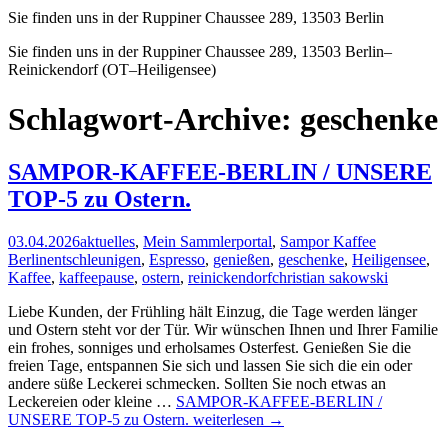
Sie finden uns in der Ruppiner Chaussee 289, 13503 Berlin
Sie finden uns in der Ruppiner Chaussee 289, 13503 Berlin–
Reinickendorf (OT–Heiligensee)
Schlagwort-Archive: geschenke
SAMPOR-KAFFEE-BERLIN / UNSERE
TOP-5 zu Ostern.
03.04.2026
aktuelles
,
Mein Sammlerportal
,
Sampor Kaffee
Berlin
entschleunigen
,
Espresso
,
genießen
,
geschenke
,
Heiligensee
,
Kaffee
,
kaffeepause
,
ostern
,
reinickendorf
christian sakowski
Liebe Kunden, der Frühling hält Einzug, die Tage werden länger
und Ostern steht vor der Tür. Wir wünschen Ihnen und Ihrer Familie
ein frohes, sonniges und erholsames Osterfest. Genießen Sie die
freien Tage, entspannen Sie sich und lassen Sie sich die ein oder
andere süße Leckerei schmecken. Sollten Sie noch etwas an
Leckereien oder kleine …
SAMPOR-KAFFEE-BERLIN /
UNSERE TOP-5 zu Ostern.
weiterlesen
→