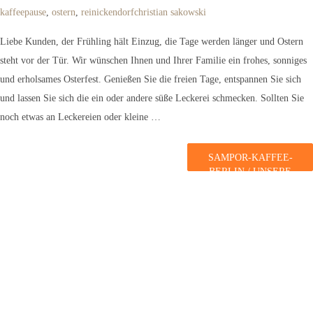
kaffeepause
,
ostern
,
reinickendorf
christian sakowski
Liebe Kunden, der Frühling hält Einzug, die Tage werden länger und Ostern
steht vor der Tür. Wir wünschen Ihnen und Ihrer Familie ein frohes, sonniges
und erholsames Osterfest. Genießen Sie die freien Tage, entspannen Sie sich
und lassen Sie sich die ein oder andere süße Leckerei schmecken. Sollten Sie
noch etwas an Leckereien oder kleine …
SAMPOR-KAFFEE-
BERLIN / UNSERE
TOP-5 zu Ostern.
weiterlesen