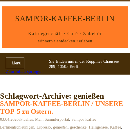
SAMPOR-KAFFEE-BERLIN
Kaffeegeschäft · Café · Zubehör
erinnern • entdecken • erleben
Sie finden uns in der Ruppiner Chaussee
Menü
289, 13503 Berlin
Zum Inhalt springen
Schlagwort-Archive: genießen
SAMPOR-KAFFEE-BERLIN / UNSERE
TOP-5 zu Ostern.
03.04.2026
aktuelles
,
Mein Sammlerportal
,
Sampor Kaffee
Berlin
entschleunigen
,
Espresso
,
genießen
,
geschenke
,
Heiligensee
,
Kaffee
,