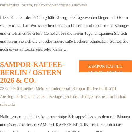
kaffeepause
,
ostern
,
reinickendorf
christian sakowski
Liebe Kunden, der Frühling hält Einzug, die Tage werden länger und Ostern
steht vor der Tür. Wir wünschen Ihnen und Ihrer Familie ein frohes, sonniges
und erholsames Osterfest. Genießen Sie die freien Tage, entspannen Sie sich
und lassen Sie sich die ein oder andere süße Leckerei schmecken. Sollten Sie
noch etwas an Leckereien oder kleine …
SAMPOR-KAFFEE-
SAMPOR-KAFFEE-
BERLIN / OSTERN
BERLIN / UNSERE
TOP-5 zu Ostern.
2026 & CO.
weiterlesen
22.03.2026
aktuelles
,
Mein Sammlerportal
,
Sampor Kaffee Berlin
a111
,
Ausflug
,
berlin
,
cafe
,
cafes
,
feiertage
,
geöffnet
,
Heiligensee
,
ostern
christian
sakowski
Hallo „zusammen“, hier kommen einige Schnappschüsse aus dem mit Blumen
und Oster dekorierten SAMPOR-KAFFEE-BERLIN. Ich freue mich das