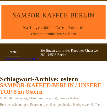
SAMPOR-KAFFEE-BERLIN
Kaffeegeschäft · Café · Zubehör
erinnern • entdecken • erleben
Sie finden uns in der Ruppiner Chaussee
Menü
289, 13503 Berlin
Zum Inhalt springen
Schlagwort-Archive: ostern
SAMPOR-KAFFEE-BERLIN / UNSERE
TOP-5 zu Ostern.
03.04.2026
aktuelles
,
Mein Sammlerportal
,
Sampor Kaffee
Berlin
entschleunigen
,
Espresso
,
genießen
,
geschenke
,
Heiligensee
,
Kaffee
,