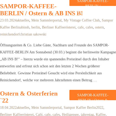
SAMPOR-KAFFEE-
SAMPOR-KAFFEE-
BERLIN /
WELTFRAUENTAG
BERLIN / Ostern & AB INS B!
& KPM
weiterlesen
23.03.2024
aktuelles
,
Mein Sammlerportal
,
My Vintage Coffee Club
,
Sampor
Kaffee Berlin
abinsb
,
berlin
,
Berliner Kaffeerösterei
,
cafe
,
cafes
,
ostern
,
reinickendorf
christian sakowski
Öffnungszeiten & Co. Liebe Gäste, Nachbarn und Freunde des SAMPOR-
KAFFEE-BERLIN Am Sonnabend (30.03.) beginnt die berlinweite Kampagne
„AB INS B!“ – hierzu wurde ein spannendes Preisrätsel durch den Inhaber
entworfen und erfreut sich schon seit den letzten 2 Wochen größerer
Beliebtheit. Gewinne Preisrätsel Gesucht wird eine Persönlichkeit aus
Reinickendorf, welche vor mehreren Jahrzehnten einen Beitrag …
Ostern & Osterferien
SAMPOR-KAFFEE-
`22
BERLIN / Ostern &
AB INS B!
18.04.2022
aktuelles
,
Mein Sammlerportal
,
Sampor Kaffee Berlin
2022
,
weiterlesen
Berliner Kaffeerösterei
,
Café
,
cafe
,
cafes
,
Heiligensee
,
jahrestag
,
Kaffee
,