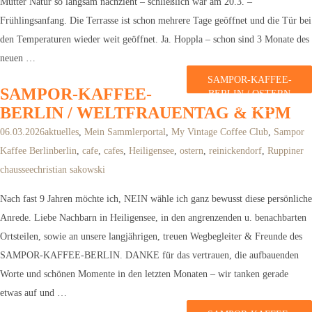
Mutter Natur so langsam nachzieht – schließlich war am 20.3. –
Frühlingsanfang. Die Terrasse ist schon mehrere Tage geöffnet und die Tür bei
den Temperaturen wieder weit geöffnet. Ja. Hoppla – schon sind 3 Monate des
neuen …
SAMPOR-KAFFEE-
SAMPOR-KAFFEE-
BERLIN / OSTERN
2026 & CO.
BERLIN / WELTFRAUENTAG & KPM
weiterlesen
06.03.2026
aktuelles
,
Mein Sammlerportal
,
My Vintage Coffee Club
,
Sampor
Kaffee Berlin
berlin
,
cafe
,
cafes
,
Heiligensee
,
ostern
,
reinickendorf
,
Ruppiner
chaussee
christian sakowski
Nach fast 9 Jahren möchte ich, NEIN wähle ich ganz bewusst diese persönliche
Anrede. Liebe Nachbarn in Heiligensee, in den angrenzenden u. benachbarten
Ortsteilen, sowie an unsere langjährigen, treuen Wegbegleiter & Freunde des
SAMPOR-KAFFEE-BERLIN. DANKE für das vertrauen, die aufbauenden
Worte und schönen Momente in den letzten Monaten – wir tanken gerade
etwas auf und …