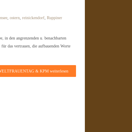
ensee
,
ostern
,
reinickendorf
,
Ruppiner
ee, in den angrenzenden u. benachbarten
ür das vertrauen, die aufbauenden Worte
 WELTFRAUENTAG & KPM
weiterlesen