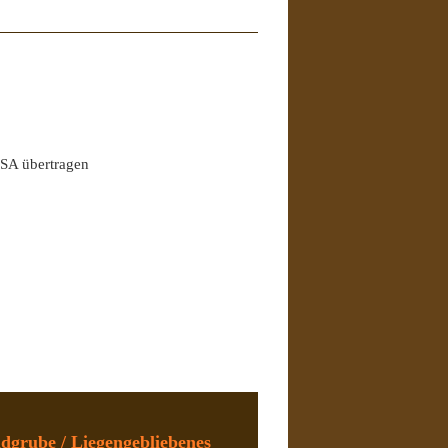
USA übertragen
dgrube / Liegengebliebenes