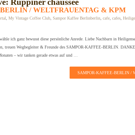
ve: Ruppiner chaussee
BERLIN / WELTFRAUENTAG & KPM
rtal
,
My Vintage Coffee Club
,
Sampor Kaffee Berlin
berlin
,
cafe
,
cafes
,
Heilig
wähle ich ganz bewusst diese persönliche Anrede. Liebe Nachbarn in Heiligens
hrigen, treuen Wegbegleiter & Freunde des SAMPOR-KAFFEE-BERLIN. DANKE f
Monaten – wir tanken gerade etwas auf und …
SAMPOR-KAFFEE-BERLIN /