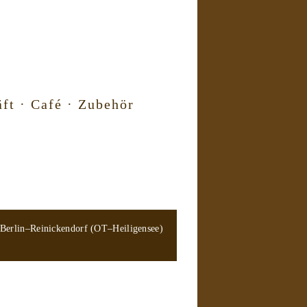
ft · Café · Zubehör
 Berlin–Reinickendorf (OT–Heiligensee)