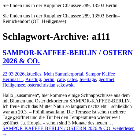
Sie finden uns in der Ruppiner Chaussee 289, 13503 Berlin
Sie finden uns in der Ruppiner Chaussee 289, 13503 Berlin–
Reinickendorf (OT–Heiligensee)
Schlagwort-Archive: a111
SAMPOR-KAFFEE-BERLIN / OSTERN
2026 & CO.
22.03.2026
aktuelles
,
Mein Sammlerportal
,
Sampor Kaffee
Berlin
a111
,
Ausflug
,
berlin
,
cafe
,
cafes
,
feiertage
,
geöffnet
,
Heiligensee
,
ostern
christian sakowski
Hallo „zusammen“, hier kommen einige Schnappschüsse aus dem
mit Blumen und Oster dekorierten SAMPOR-KAFFEE-BERLIN.
Ich freue mich das Mutter Natur so langsam nachzieht – schließlich
war am 20.3. – Frühlingsanfang. Die Terrasse ist schon mehrere
Tage geöffnet und die Tür bei den Temperaturen wieder weit
geöffnet. Ja. Hoppla – schon sind 3 Monate des neuen …
SAMPOR-KAFFEE-BERLIN / OSTERN 2026 & CO.
weiterlesen
→