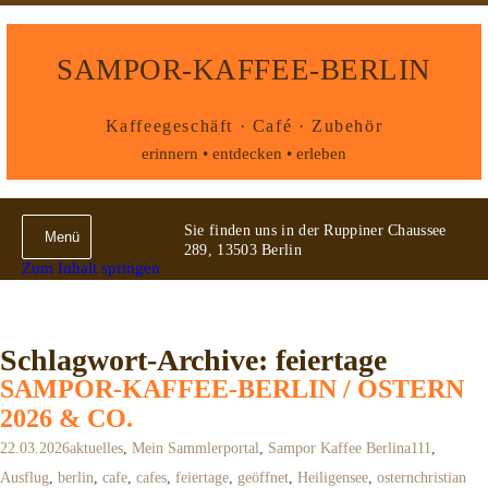
SAMPOR-KAFFEE-BERLIN
Kaffeegeschäft · Café · Zubehör
erinnern • entdecken • erleben
Sie finden uns in der Ruppiner Chaussee
Menü
289, 13503 Berlin
Zum Inhalt springen
Schlagwort-Archive: feiertage
SAMPOR-KAFFEE-BERLIN / OSTERN
2026 & CO.
22.03.2026
aktuelles
,
Mein Sammlerportal
,
Sampor Kaffee Berlin
a111
,
Ausflug
,
berlin
,
cafe
,
cafes
,
feiertage
,
geöffnet
,
Heiligensee
,
ostern
christian