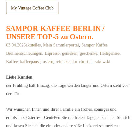
My Vintage Coffee Club
SAMPOR-KAFFEE-BERLIN /
UNSERE TOP-5 zu Ostern.
03.04.2026
aktuelles
,
Mein Sammlerportal
,
Sampor Kaffee
Berlin
entschleunigen
,
Espresso
,
genießen
,
geschenke
,
Heiligensee
,
Kaffee
,
kaffeepause
,
ostern
,
reinickendorf
christian sakowski
Liebe Kunden,
der Frühling hält Einzug, die Tage werden länger und Ostern steht vor
der Tür.
Wir wünschen Ihnen und Ihrer Familie ein frohes, sonniges und
erholsames Osterfest. Genießen Sie die freien Tage, entspannen Sie sich
und lassen Sie sich die ein oder andere süße Leckerei schmecken.