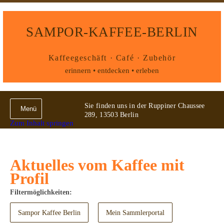
SAMPOR-KAFFEE-BERLIN
Kaffeegeschäft · Café · Zubehör
erinnern • entdecken • erleben
Sie finden uns in der Ruppiner Chaussee
Menü
289, 13503 Berlin
Zum Inhalt springen
Aktuelles vom Kaffee mit
Profil
Filtermöglichkeiten:
Sampor Kaffee Berlin
Mein Sammlerportal