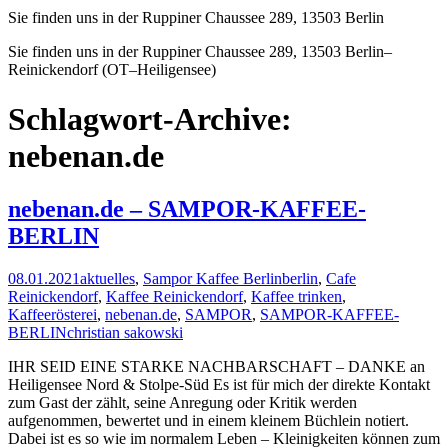
Sie finden uns in der Ruppiner Chaussee 289, 13503 Berlin
Sie finden uns in der Ruppiner Chaussee 289, 13503 Berlin–
Reinickendorf (OT–Heiligensee)
Schlagwort-Archive:
nebenan.de
nebenan.de – SAMPOR-KAFFEE-
BERLIN
08.01.2021
aktuelles
,
Sampor Kaffee Berlin
berlin
,
Cafe
Reinickendorf
,
Kaffee Reinickendorf
,
Kaffee trinken
,
Kaffeerösterei
,
nebenan.de
,
SAMPOR
,
SAMPOR-KAFFEE-
BERLIN
christian sakowski
IHR SEID EINE STARKE NACHBARSCHAFT – DANKE an
Heiligensee Nord & Stolpe-Süd Es ist für mich der direkte Kontakt
zum Gast der zählt, seine Anregung oder Kritik werden
aufgenommen, bewertet und in einem kleinem Büchlein notiert.
Dabei ist es so wie im normalem Leben – Kleinigkeiten können zum