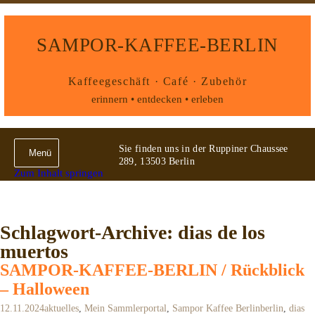
SAMPOR-KAFFEE-BERLIN
Kaffeegeschäft · Café · Zubehör
erinnern • entdecken • erleben
Sie finden uns in der Ruppiner Chaussee
Menü
289, 13503 Berlin
Zum Inhalt springen
Schlagwort-Archive: dias de los
muertos
SAMPOR-KAFFEE-BERLIN / Rückblick
– Halloween
12.11.2024
aktuelles
,
Mein Sammlerportal
,
Sampor Kaffee Berlin
berlin
,
dias