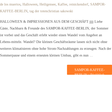
de los muertos
,
Halloween
,
Heiligensee
,
Kaffee
,
reinickendorf
,
SAMPOR-
KAFFEE-BERLIN
,
tag der toten
christian sakowski
HALLOWEEN & IMPRESSIONEN AUS DEM GESCHÄFT jjjj Liebe
Gäste, Nachbarn & Freunde des SAMPOR-KAFFEE-BERLIN, der Sommer
ist vorbei und das Geschäft erlebt wieder einen Wandel vom Angebot an
Lebens-mitteln. Wandel? Die kleinen Geschäftsräume lassen sich nicht ohne
weiteres klimatisieren ohne hohe Strom-Nachzahlungen zu erzeugen. Nach der
Sommerpause und einem erneuten kleinen Umbau, gibt es nun …
SAMPOR-KAFFEE-
BERLIN / Rückblick
– Halloween
weiterlesen