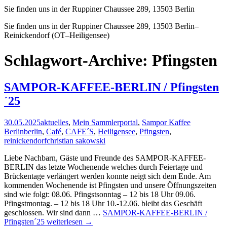
Sie finden uns in der Ruppiner Chaussee 289, 13503 Berlin
Sie finden uns in der Ruppiner Chaussee 289, 13503 Berlin–
Reinickendorf (OT–Heiligensee)
Schlagwort-Archive: Pfingsten
SAMPOR-KAFFEE-BERLIN / Pfingsten
´25
30.05.2025
aktuelles
,
Mein Sammlerportal
,
Sampor Kaffee
Berlin
berlin
,
Café
,
CAFE´S
,
Heiligensee
,
Pfingsten
,
reinickendorf
christian sakowski
Liebe Nachbarn, Gäste und Freunde des SAMPOR-KAFFEE-
BERLIN das letzte Wochenende welches durch Feiertage und
Brückentage verlängert werden konnte neigt sich dem Ende. Am
kommenden Wochenende ist Pfingsten und unsere Öffnungszeiten
sind wie folgt: 08.06. Pfingstsonntag – 12 bis 18 Uhr 09.06.
Pfingstmontag. – 12 bis 18 Uhr 10.-12.06. bleibt das Geschäft
geschlossen. Wir sind dann …
SAMPOR-KAFFEE-BERLIN /
Pfingsten´25
weiterlesen
→