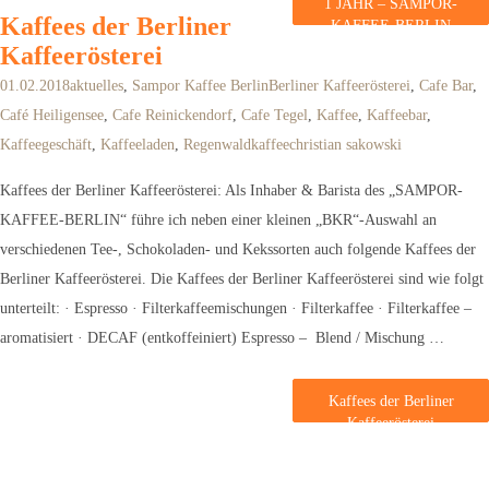
1 JAHR – SAMPOR-
Kaffees der Berliner
KAFFEE-BERLIN
weiterlesen
Kaffeerösterei
01.02.2018
aktuelles
,
Sampor Kaffee Berlin
Berliner Kaffeerösterei
,
Cafe Bar
,
Café Heiligensee
,
Cafe Reinickendorf
,
Cafe Tegel
,
Kaffee
,
Kaffeebar
,
Kaffeegeschäft
,
Kaffeeladen
,
Regenwaldkaffee
christian sakowski
Kaffees der Berliner Kaffeerösterei: Als Inhaber & Barista des „SAMPOR-
KAFFEE-BERLIN“ führe ich neben einer kleinen „BKR“-Auswahl an
verschiedenen Tee-, Schokoladen- und Kekssorten auch folgende Kaffees der
Berliner Kaffeerösterei. Die Kaffees der Berliner Kaffeerösterei sind wie folgt
unterteilt: · Espresso · Filterkaffeemischungen · Filterkaffee · Filterkaffee –
aromatisiert · DECAF (entkoffeiniert) Espresso – Blend / Mischung …
Kaffees der Berliner
Kaffeerösterei
weiterlesen