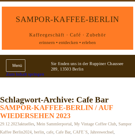
SAMPOR-KAFFEE-BERLIN
Kaffeegeschäft · Café · Zubehör
erinnern • entdecken • erleben
Sie finden uns in der Ruppiner Chaussee
Menü
289, 13503 Berlin
Zum Inhalt springen
Schlagwort-Archive: Cafe Bar
SAMPOR-KAFFEE-BERLIN / AUF
WIEDERSEHEN 2023
29.12.2023
aktuelles
,
Mein Sammlerportal
,
My Vintage Coffee Club
,
Sampor
Kaffee Berlin
2024
,
berlin
,
cafe
,
Cafe Bar
,
CAFE´S
,
Jahreswechsel
,