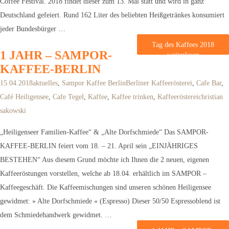
Coffee Festival. 2018 findet dieser zum 13. Mal statt und wird in ganz
Deutschland gefeiert. Rund 162 Liter des beliebten Heißgetränkes konsumiert
jeder Bundesbürger …
Tag des Kaffees 2018
1 JAHR – SAMPOR-
weiterlesen
KAFFEE-BERLIN
15.04.2018
aktuelles
,
Sampor Kaffee Berlin
Berliner Kaffeerösterei
,
Cafe Bar
,
Café Heiligensee
,
Cafe Tegel
,
Kaffee
,
Kaffee trinken
,
Kaffeerösterei
christian
sakowski
„Heiligenseer Familien-Kaffee“ & „Alte Dorfschmiede“ Das SAMPOR-
KAFFEE-BERLIN feiert vom 18. – 21. April sein „EINJÄHRIGES
BESTEHEN“ Aus diesem Grund möchte ich Ihnen die 2 neuen, eigenen
Kaffeeröstungen vorstellen, welche ab 18.04. erhältlich im SAMPOR –
Kaffeegeschäft. Die Kaffeemischungen sind unseren schönen Heiligensee
gewidmet: » Alte Dorfschmiede « (Espresso) Dieser 50/50 Espressoblend ist
dem Schmiedehandwerk gewidmet. …