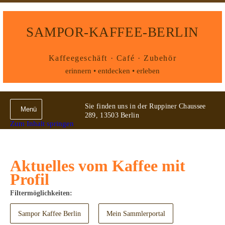
SAMPOR-KAFFEE-BERLIN
Kaffeegeschäft · Café · Zubehör
erinnern • entdecken • erleben
Sie finden uns in der Ruppiner Chaussee
Menü
289, 13503 Berlin
Zum Inhalt springen
Aktuelles vom Kaffee mit
Profil
Filtermöglichkeiten:
Sampor Kaffee Berlin
Mein Sammlerportal