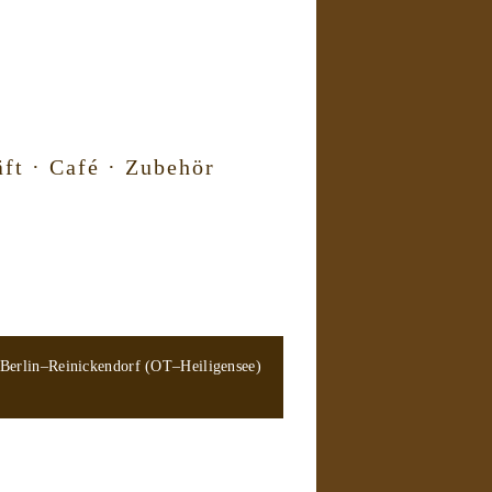
ft · Café · Zubehör
 Berlin–Reinickendorf (OT–Heiligensee)