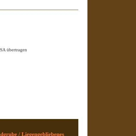
USA übertragen
dgrube / Liegengebliebenes