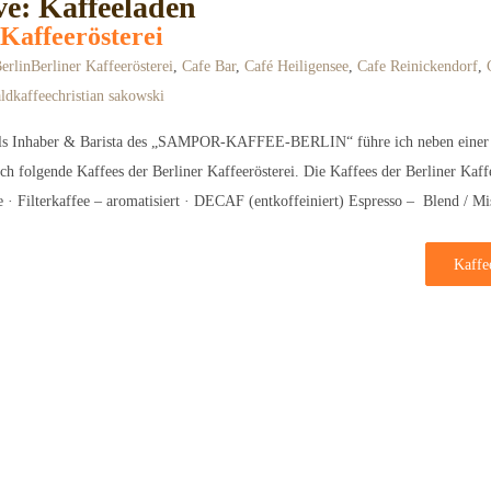
e: Kaffeeladen
 Kaffeerösterei
erlin
Berliner Kaffeerösterei
,
Cafe Bar
,
Café Heiligensee
,
Cafe Reinickendorf
,
ldkaffee
christian sakowski
: Als Inhaber & Barista des „SAMPOR-KAFFEE-BERLIN“ führe ich neben einer
 folgende Kaffees der Berliner Kaffeerösterei. Die Kaffees der Berliner Kaffeer
ee · Filterkaffee – aromatisiert · DECAF (entkoffeiniert) Espresso – Blend / 
Kaffe