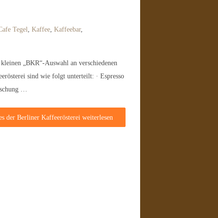
Cafe Tegel
,
Kaffee
,
Kaffeebar
,
 kleinen „BKR“-Auswahl an verschiedenen
österei sind wie folgt unterteilt: · Espresso
Mischung …
es der Berliner Kaffeerösterei
weiterlesen