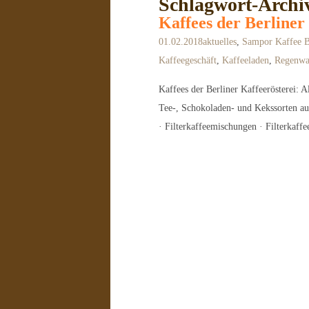
Schlagwort-Archiv
Kaffees der Berliner
01.02.2018
aktuelles
,
Sampor Kaffee B
Kaffeegeschäft
,
Kaffeeladen
,
Regenwa
Kaffees der Berliner Kaffeerösterei
Tee-, Schokoladen- und Kekssorten auch
· Filterkaffeemischungen · Filterkaff