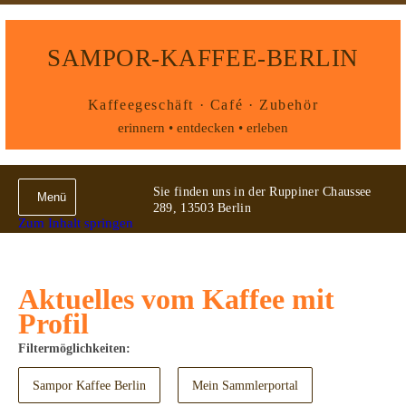
SAMPOR-KAFFEE-BERLIN
Kaffeegeschäft · Café · Zubehör
erinnern • entdecken • erleben
Sie finden uns in der Ruppiner Chaussee
Menü
289, 13503 Berlin
Zum Inhalt springen
Aktuelles vom Kaffee mit
Profil
Filtermöglichkeiten:
Sampor Kaffee Berlin
Mein Sammlerportal