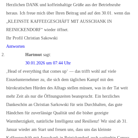
Herzlichen DANK und koffeinhaltige Grüße aus der Betriebsruhe
heraus. Ich freue mich über Ihren Beitrag und auf den 30.01. wenn das
„KLEINSTE KAFFEEGESCHÄFT MIT AUSSCHANK IN
REINICKENDORF“ wieder öffnet.
Ihr Profil Christian Sakowski
Antworten
Hartmut
sagt:
30.01.2026 um 07:44 Uhr
‚Head of everything that comes up‘ — das trifft wohl auf viele
Einzelunternehmer zu, die sich dem täglichen Kampf mit den
bürokratischen Hürden des Alltags stellen müssen, was in der Tat weit
mehr Zeit als nur die Öffnungszeiten beansprucht. Ein herzliches
Dankeschön an Christian Sarkowski für sein Durchhalten, das gute
Händchen für zuverlässige Qualität und die bisher gezeigte
Warmherzigkeit, natürliche Intelligenz und Resilienz! Wir sind ab 31.
Januar wieder am Start und freuen uns, dass uns das kleinste
Kaffeegeschäft mit Ausschank in Reinickendorf auch weiterhin Genuss