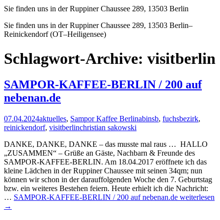
Sie finden uns in der Ruppiner Chaussee 289, 13503 Berlin
Sie finden uns in der Ruppiner Chaussee 289, 13503 Berlin–
Reinickendorf (OT–Heiligensee)
Schlagwort-Archive: visitberlin
SAMPOR-KAFFEE-BERLIN / 200 auf
nebenan.de
07.04.2024
aktuelles
,
Sampor Kaffee Berlin
abinsb
,
fuchsbezirk
,
reinickendorf
,
visitberlin
christian sakowski
DANKE, DANKE, DANKE – das musste mal raus … HALLO
„ZUSAMMEN“ – Grüße an Gäste, Nachbarn & Freunde des
SAMPOR-KAFFEE-BERLIN. Am 18.04.2017 eröffnete ich das
kleine Lädchen in der Ruppiner Chaussee mit seinen 34qm; nun
können wir schon in der darauffolgenden Woche den 7. Geburtstag
bzw. ein weiteres Bestehen feiern. Heute erhielt ich die Nachricht:
…
SAMPOR-KAFFEE-BERLIN / 200 auf nebenan.de
weiterlesen
→