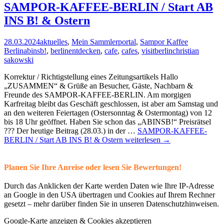
SAMPOR-KAFFEE-BERLIN / Start AB
INS B! & Ostern
28.03.2024
aktuelles
,
Mein Sammlerportal
,
Sampor Kaffee
Berlin
abinsb!
,
berlinentdecken
,
cafe
,
cafes
,
visitberlin
christian
sakowski
Korrektur / Richtigstellung eines Zeitungsartikels Hallo
„ZUSAMMEN“ & Grüße an Besucher, Gäste, Nachbarn &
Freunde des SAMPOR-KAFFEE-BERLIN. Am morgigen
Karfreitag bleibt das Geschäft geschlossen, ist aber am Samstag und
an den weiteren Feiertagen (Ostersonntag & Ostermontag) von 12
bis 18 Uhr geöffnet. Haben Sie schon das „ABINSB!“ Preisrätsel
??? Der heutige Beitrag (28.03.) in der …
SAMPOR-KAFFEE-
BERLIN / Start AB INS B! & Ostern
weiterlesen
→
Planen Sie Ihre Anreise oder lesen Sie Bewertungen!
Durch das Anklicken der Karte werden Daten wie Ihre IP-Adresse
an Google in den USA übertragen und Cookies auf Ihrem Rechner
gesetzt – mehr darüber finden Sie in unseren Datenschutzhinweisen.
Google-Karte anzeigen & Cookies akzeptieren