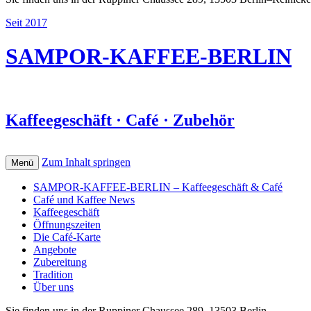
Seit 2017
SAMPOR-KAFFEE-BERLIN
Kaffeegeschäft · Café · Zubehör
Zum Inhalt springen
Menü
SAMPOR-KAFFEE-BERLIN – Kaffeegeschäft & Café
Café und Kaffee News
Kaffeegeschäft
Öffnungszeiten
Die Café-Karte
Angebote
Zubereitung
Tradition
Über uns
Sie finden uns in der Ruppiner Chaussee 289, 13503 Berlin