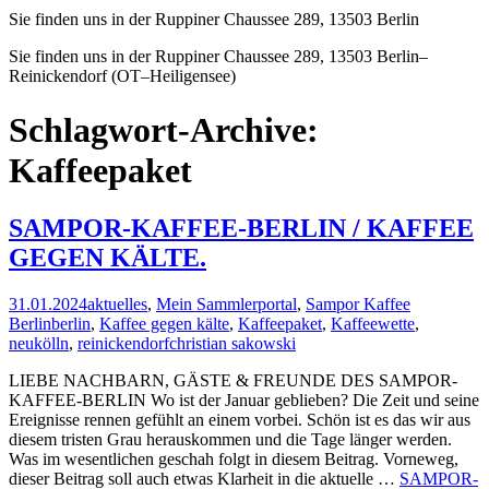
Sie finden uns in der Ruppiner Chaussee 289, 13503 Berlin
Sie finden uns in der Ruppiner Chaussee 289, 13503 Berlin–
Reinickendorf (OT–Heiligensee)
Schlagwort-Archive:
Kaffeepaket
SAMPOR-KAFFEE-BERLIN / KAFFEE
GEGEN KÄLTE.
31.01.2024
aktuelles
,
Mein Sammlerportal
,
Sampor Kaffee
Berlin
berlin
,
Kaffee gegen kälte
,
Kaffeepaket
,
Kaffeewette
,
neukölln
,
reinickendorf
christian sakowski
LIEBE NACHBARN, GÄSTE & FREUNDE DES SAMPOR-
KAFFEE-BERLIN Wo ist der Januar geblieben? Die Zeit und seine
Ereignisse rennen gefühlt an einem vorbei. Schön ist es das wir aus
diesem tristen Grau herauskommen und die Tage länger werden.
Was im wesentlichen geschah folgt in diesem Beitrag. Vorneweg,
dieser Beitrag soll auch etwas Klarheit in die aktuelle …
SAMPOR-