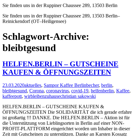
Sie finden uns in der Ruppiner Chaussee 289, 13503 Berlin
Sie finden uns in der Ruppiner Chaussee 289, 13503 Berlin–
Reinickendorf (OT–Heiligensee)
Schlagwort-Archive:
bleibtgesund
HELFEN.BERLIN – GUTSCHEINE
KAUFEN & ÖFFNUNGSZEITEN
23.03.2020
aktuelles
,
Sampor Kaffee Berlin
becher
,
berlin
,
bleibtgesund
,
Corona
,
coronavirus
,
covid-19
,
helfenberlin
,
Kaffee
,
kaffeepott
,
wirbleibenzuhause
christian sakowski
HELFEN.BERLIN – GUTSCHEINE KAUFEN &
ÖFFNUNGSZEITEN Die SOLIDARITÄT die ich gerade erfahre
ist großartig !!! DANKE. Die HELFEN.BERLIN – Aktion ist für
die Unterstützung von Lieblingsorten in Berlin auf einer NON-
PROFIT-PLATTFORM eingerichtet worden um Inhaber in dieser
Zeit mit Gutscheinen zu unterstützen. Danke an Karsten Kossatz