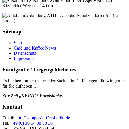
S25 S-Bahnhof Schulzendorf bei Tegel + Bus 124
Kiefheider Weg (ca. 140 m)
Anbindung A111 - Ausfahrt Schulzendorfer Str. (ca.
5 min.)
Sitemap
Start
Café und Kaffee News
Datenschutz
Impressum
Fundgrube / Liegengebliebenes
Es bleiben immer mal wieder Sachen im Café liegen, die wir gerne
für Sie aufheben …
Zur Zeit „KEINE“ Fundstücke.
Kontakt
Email:
info@sampor-kaffee-berlin.de
Tel.:
+49 (0) 30 54 88 88 30
Fax: +49 (0) 30 91 55 04 59